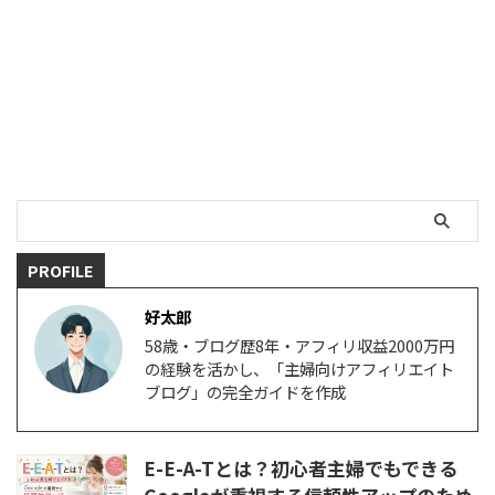
い…」 そんな風に悩んでいません
か？ 実はその原因、記事のつな
げ方＝“内部リンク”にあるかもし
れません。 アフィリエイトで収
益を出している主婦ブロガーさん
たちがこっそりやっているのが、
この“内部リンク戦略”なんです。
内部リンクとは、あなたのブログ
内の記事同士を上手につなげるこ
と。 この戦略を取り入れるだけ
で、記事の回遊率がグッと上が
り、アフィリエイトリンクがある
PROFILE
ページに自然と読者を誘導できま
す。 この記事では、「家事・ ...
好太郎
58歳・ブログ歴8年・アフィリ収益2000万円
の経験を活かし、「主婦向けアフィリエイト
ブログ」の完全ガイドを作成
E-E-A-Tとは？初心者主婦でもできる